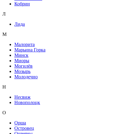
Кобрин
Л
Лида
М
Малорита
Марьина Горка
Минск
Миоры
Могилёв
Мозырь
Молодечно
Н
Несвиж
Новополоцк
О
Орша
Островец
Ошмяны