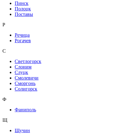
Пинск
Полоцк
Поставы
Р
Речица
Рогачев
С
Светлогорск
Слоним
Слуцк
Смолевичи
Сморгонь
Солигорск
Ф
Фаниполь
Щ
Щучин