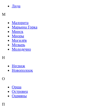
Лида
М
Малорита
Марьина Горка
Минск
Миоры
Могилёв
Мозырь
Молодечно
Н
Несвиж
Новополоцк
О
Орша
Островец
Ошмяны
П