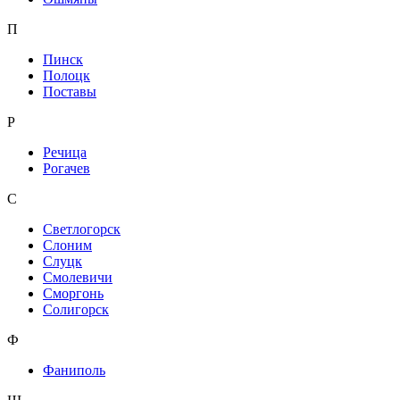
П
Пинск
Полоцк
Поставы
Р
Речица
Рогачев
С
Светлогорск
Слоним
Слуцк
Смолевичи
Сморгонь
Солигорск
Ф
Фаниполь