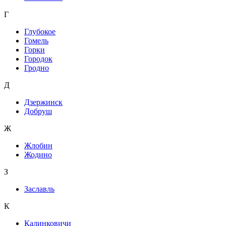
Г
Глубокое
Гомель
Горки
Городок
Гродно
Д
Дзержинск
Добруш
Ж
Жлобин
Жодино
З
Заславль
К
Калинковичи