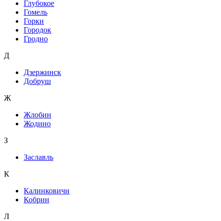
Глубокое
Гомель
Горки
Городок
Гродно
Д
Дзержинск
Добруш
Ж
Жлобин
Жодино
З
Заславль
К
Калинковичи
Кобрин
Л