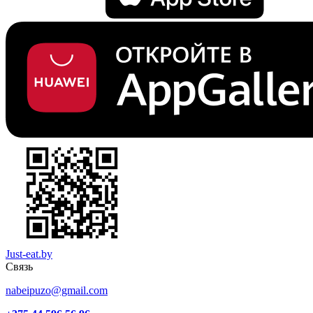
Just-eat.by
Связь
nabeipuzo@gmail.com