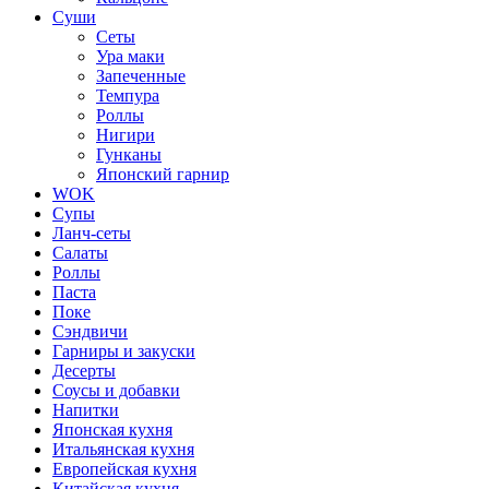
Суши
Сеты
Ура маки
Запеченные
Темпура
Роллы
Нигири
Гунканы
Японский гарнир
WOK
Супы
Ланч-сеты
Салаты
Роллы
Паста
Поке
Сэндвичи
Гарниры и закуски
Десерты
Соусы и добавки
Напитки
Японская кухня
Итальянская кухня
Европейская кухня
Китайская кухня