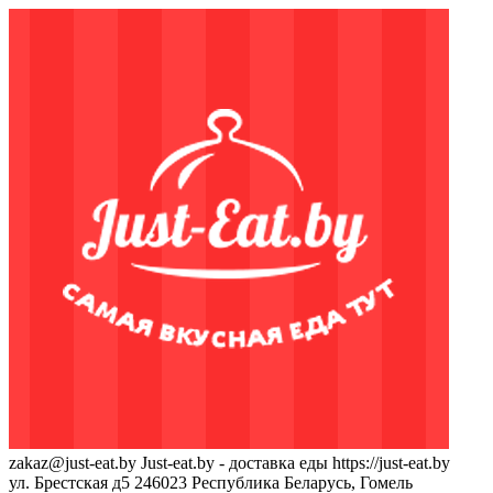
zakaz@just-eat.by
Just-eat.by - доставка еды
https://just-eat.by
ул. Брестская д5
246023
Республика Беларусь, Гомель