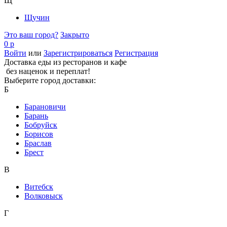
Щ
Щучин
Это ваш город?
Закрыто
0 р
Войти
или
Зарегистрироваться
Регистрация
Доставка еды из ресторанов и кафе
без наценок и переплат!
Выберите город доставки:
Б
Барановичи
Барань
Бобруйск
Борисов
Браслав
Брест
В
Витебск
Волковыск
Г