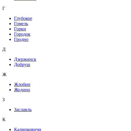
Г
Глубокое
Гомель
Горки
Городок
Гродно
Д
Дзержинск
Добруш
Ж
Жлобин
Жодино
З
Заславль
К
Калинковичи