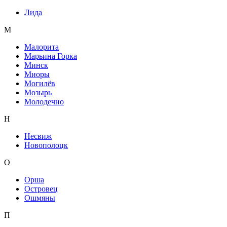
Лида
М
Малорита
Марьина Горка
Минск
Миоры
Могилёв
Мозырь
Молодечно
Н
Несвиж
Новополоцк
О
Орша
Островец
Ошмяны
П