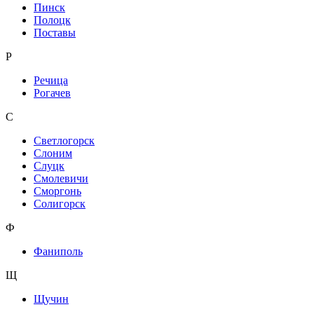
Пинск
Полоцк
Поставы
Р
Речица
Рогачев
С
Светлогорск
Слоним
Слуцк
Смолевичи
Сморгонь
Солигорск
Ф
Фаниполь
Щ
Щучин