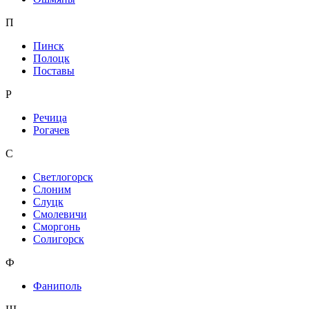
П
Пинск
Полоцк
Поставы
Р
Речица
Рогачев
С
Светлогорск
Слоним
Слуцк
Смолевичи
Сморгонь
Солигорск
Ф
Фаниполь