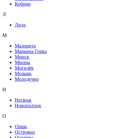
Кобрин
Л
Лида
М
Малорита
Марьина Горка
Минск
Миоры
Могилёв
Мозырь
Молодечно
Н
Несвиж
Новополоцк
О
Орша
Островец
Ошмяны