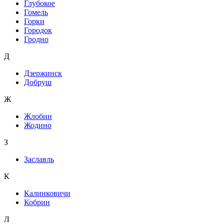
Глубокое
Гомель
Горки
Городок
Гродно
Д
Дзержинск
Добруш
Ж
Жлобин
Жодино
З
Заславль
К
Калинковичи
Кобрин
Л