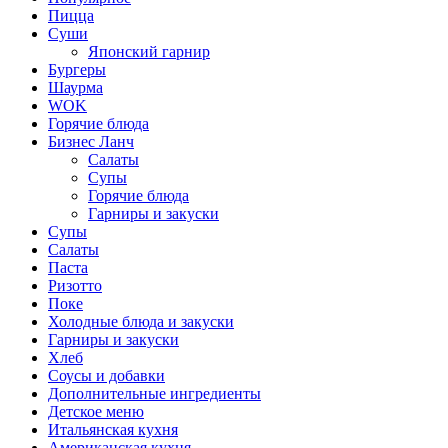
Пицца
Суши
Японский гарнир
Бургеры
Шаурма
WOK
Горячие блюда
Бизнес Ланч
Салаты
Супы
Горячие блюда
Гарниры и закуски
Супы
Салаты
Паста
Ризотто
Поке
Холодные блюда и закуски
Гарниры и закуски
Хлеб
Соусы и добавки
Дополнительные ингредиенты
Детское меню
Итальянская кухня
Американская кухня