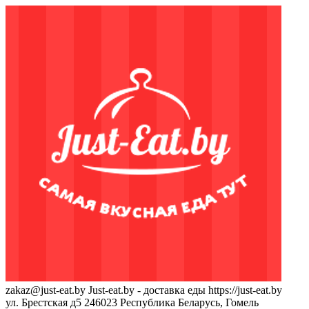
zakaz@just-eat.by
Just-eat.by - доставка еды
https://just-eat.by
ул. Брестская д5
246023
Республика Беларусь, Гомель