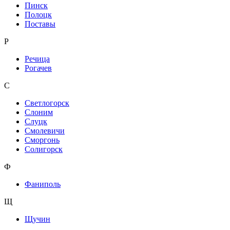
Пинск
Полоцк
Поставы
Р
Речица
Рогачев
С
Светлогорск
Слоним
Слуцк
Смолевичи
Сморгонь
Солигорск
Ф
Фаниполь
Щ
Щучин