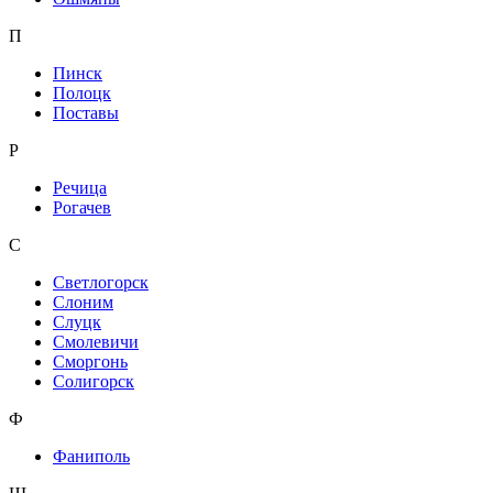
П
Пинск
Полоцк
Поставы
Р
Речица
Рогачев
С
Светлогорск
Слоним
Слуцк
Смолевичи
Сморгонь
Солигорск
Ф
Фаниполь