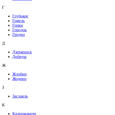
Г
Глубокое
Гомель
Горки
Городок
Гродно
Д
Дзержинск
Добруш
Ж
Жлобин
Жодино
З
Заславль
К
Калинковичи