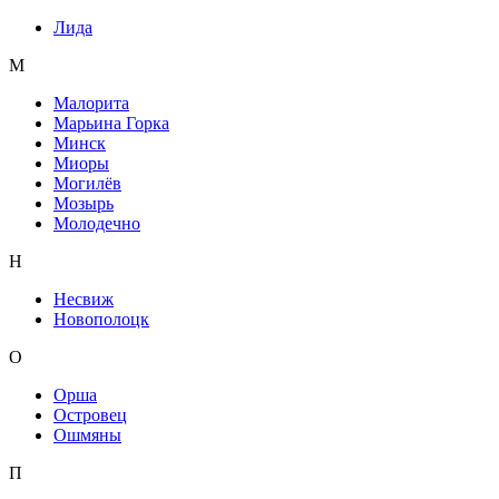
Лида
М
Малорита
Марьина Горка
Минск
Миоры
Могилёв
Мозырь
Молодечно
Н
Несвиж
Новополоцк
О
Орша
Островец
Ошмяны
П