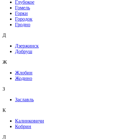
Глубокое
Гомель
Горки
Городок
Гродно
Д
Дзержинск
Добруш
Ж
Жлобин
Жодино
З
Заславль
К
Калинковичи
Кобрин
Л