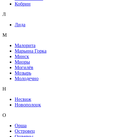
Кобрин
Л
Лида
М
Малорита
Марьина Горка
Минск
Миоры
Могилёв
Мозырь
Молодечно
Н
Несвиж
Новополоцк
О
Орша
Островец
Ошмяны