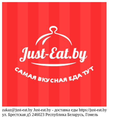
zakaz@just-eat.by
Just-eat.by - доставка еды
https://just-eat.by
ул. Брестская д5
246023
Республика Беларусь, Гомель