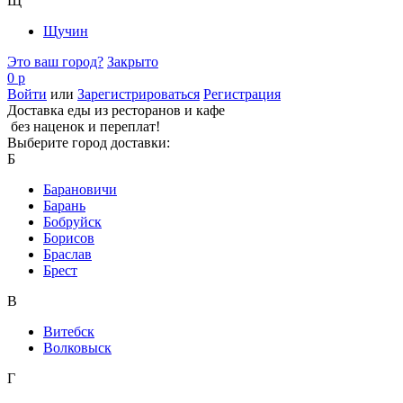
Щ
Щучин
Это ваш город?
Закрыто
0 р
Войти
или
Зарегистрироваться
Регистрация
Доставка еды из ресторанов и кафе
без наценок и переплат!
Выберите город доставки:
Б
Барановичи
Барань
Бобруйск
Борисов
Браслав
Брест
В
Витебск
Волковыск
Г