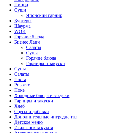
Пицца
Суши
Японский гарнир
Бургеры
Шаурма
WOK
Горячие блюда
Бизнес Ланч
Салаты
Супы
Горячие блюда
Гарниры и закуски
Супы
Салаты
Паста
Ризотто
Поке
Холодные блюда и закуски
Гарниры и закуски
Хлеб
Соусы и добавки
Дополнительные ингредиенты
Детское меню
Итальянская кухня
Американская кухня