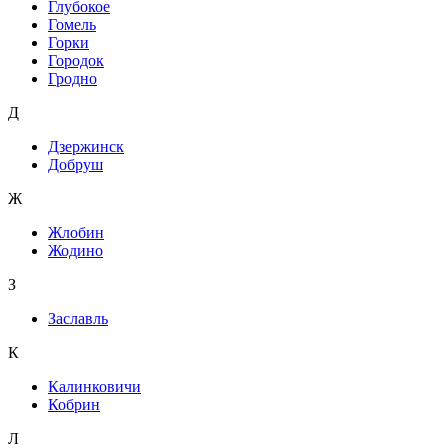
Глубокое
Гомель
Горки
Городок
Гродно
Д
Дзержинск
Добруш
Ж
Жлобин
Жодино
З
Заславль
К
Калинковичи
Кобрин
Л