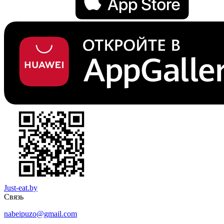
Just-eat.by
Связь
nabeipuzo@gmail.com