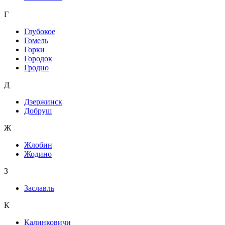
Г
Глубокое
Гомель
Горки
Городок
Гродно
Д
Дзержинск
Добруш
Ж
Жлобин
Жодино
З
Заславль
К
Калинковичи