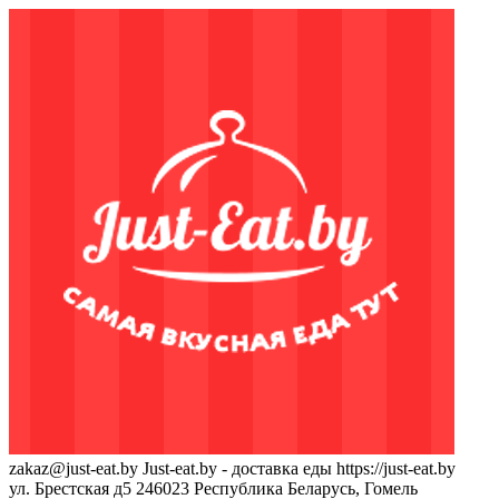
zakaz@just-eat.by
Just-eat.by - доставка еды
https://just-eat.by
ул. Брестская д5
246023
Республика Беларусь, Гомель