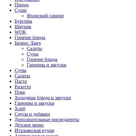
Пицца
Суши
Японский гарнир
Бургеры
Шаурма
WOK
Горячие блюда
Бизнес Ланч
Салаты
Супы
Горячие блюда
Гарниры и закуски
Супы
Салаты
Паста
Ризотто
Поке
Холодные блюда и закуски
Гарниры и закуски
Хлеб
Соусы и добавки
Дополнительные ингредиенты
Детское меню
Итальянская кухня
Американская кухня