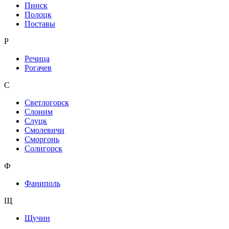
Пинск
Полоцк
Поставы
Р
Речица
Рогачев
С
Светлогорск
Слоним
Слуцк
Смолевичи
Сморгонь
Солигорск
Ф
Фаниполь
Щ
Щучин