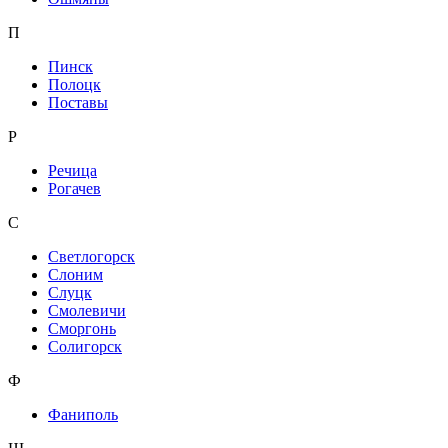
П
Пинск
Полоцк
Поставы
Р
Речица
Рогачев
С
Светлогорск
Слоним
Слуцк
Смолевичи
Сморгонь
Солигорск
Ф
Фаниполь