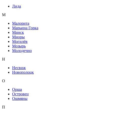
Лида
М
Малорита
Марьина Горка
Минск
Миоры
Могилёв
Мозырь
Молодечно
Н
Несвиж
Новополоцк
О
Орша
Островец
Ошмяны
П