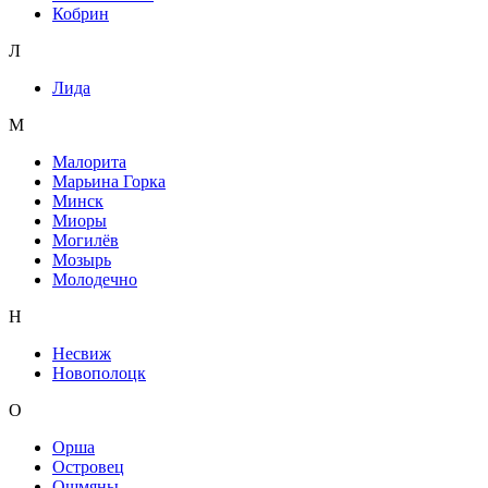
Кобрин
Л
Лида
М
Малорита
Марьина Горка
Минск
Миоры
Могилёв
Мозырь
Молодечно
Н
Несвиж
Новополоцк
О
Орша
Островец
Ошмяны