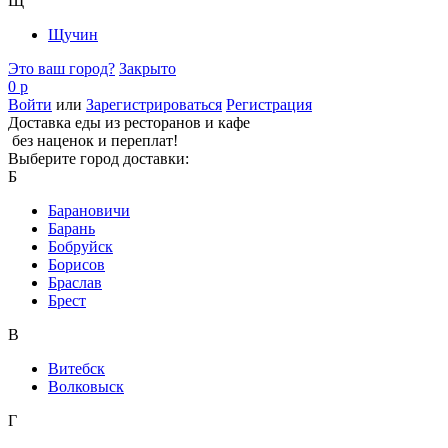
Щ
Щучин
Это ваш город?
Закрыто
0 р
Войти
или
Зарегистрироваться
Регистрация
Доставка еды из ресторанов и кафе
без наценок и переплат!
Выберите город доставки:
Б
Барановичи
Барань
Бобруйск
Борисов
Браслав
Брест
В
Витебск
Волковыск
Г