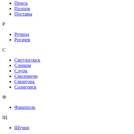
Пинск
Полоцк
Поставы
Р
Речица
Рогачев
С
Светлогорск
Слоним
Слуцк
Смолевичи
Сморгонь
Солигорск
Ф
Фаниполь
Щ
Щучин