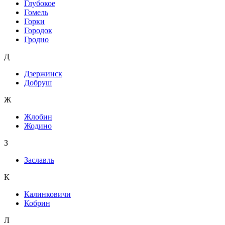
Глубокое
Гомель
Горки
Городок
Гродно
Д
Дзержинск
Добруш
Ж
Жлобин
Жодино
З
Заславль
К
Калинковичи
Кобрин
Л