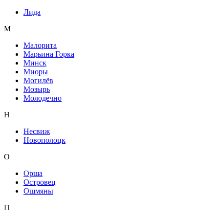
Лида
М
Малорита
Марьина Горка
Минск
Миоры
Могилёв
Мозырь
Молодечно
Н
Несвиж
Новополоцк
О
Орша
Островец
Ошмяны
П