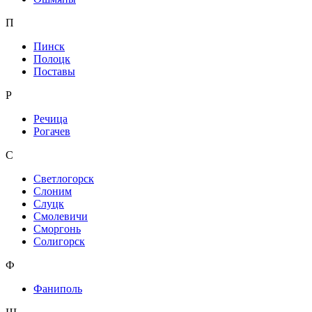
П
Пинск
Полоцк
Поставы
Р
Речица
Рогачев
С
Светлогорск
Слоним
Слуцк
Смолевичи
Сморгонь
Солигорск
Ф
Фаниполь