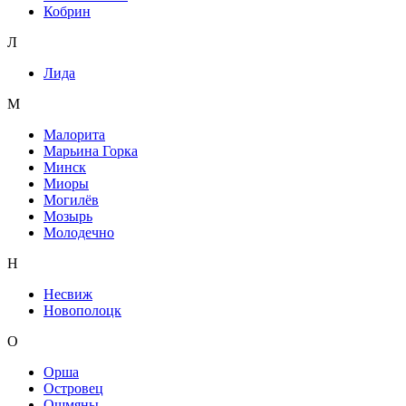
Кобрин
Л
Лида
М
Малорита
Марьина Горка
Минск
Миоры
Могилёв
Мозырь
Молодечно
Н
Несвиж
Новополоцк
О
Орша
Островец
Ошмяны