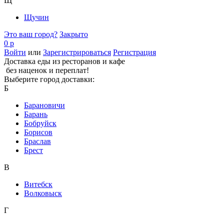
Щ
Щучин
Это ваш город?
Закрыто
0 р
Войти
или
Зарегистрироваться
Регистрация
Доставка еды из ресторанов и кафе
без наценок и переплат!
Выберите город доставки:
Б
Барановичи
Барань
Бобруйск
Борисов
Браслав
Брест
В
Витебск
Волковыск
Г