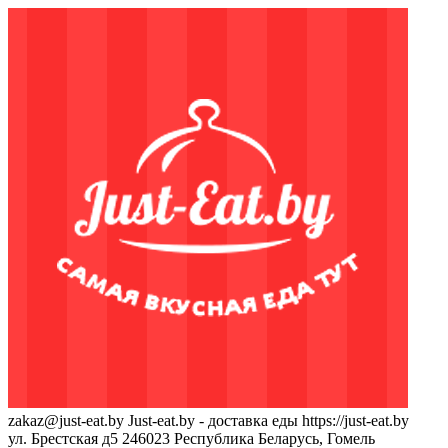
zakaz@just-eat.by
Just-eat.by - доставка еды
https://just-eat.by
ул. Брестская д5
246023
Республика Беларусь, Гомель