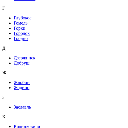
Г
Глубокое
Гомель
Горки
Городок
Гродно
Д
Дзержинск
Добруш
Ж
Жлобин
Жодино
З
Заславль
К
Калинковичи