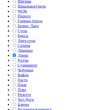
Шаурма
Шашлыки/гриль
WOK
Пироги
Горячие блюда
Бизнес Ланч
Супы
Боксы
Ланч-сеты
Салаты
Драники
Донер
Роллы
Суширрито
Чебуреки
Вафли
Паста
Плов
Поке
Ризотто
Хот-Доги
Блины
Пельмени/вареники