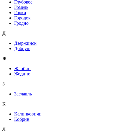
Глубокое
Гомель
Горки
Городок
Гродно
Д
Дзержинск
Добруш
Ж
Жлобин
Жодино
З
Заславль
К
Калинковичи
Кобрин
Л