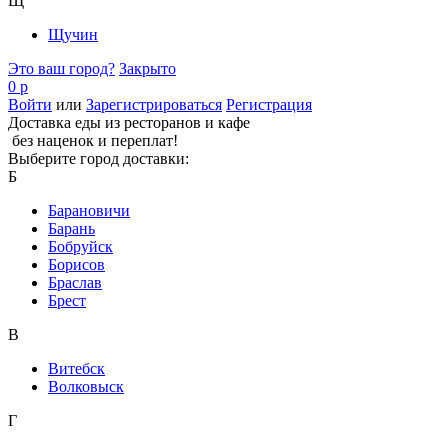
Щ
Щучин
Это ваш город?
Закрыто
0 р
Войти
или
Зарегистрироваться
Регистрация
Доставка еды из ресторанов и кафе
без наценок и переплат!
Выберите город доставки:
Б
Барановичи
Барань
Бобруйск
Борисов
Браслав
Брест
В
Витебск
Волковыск
Г