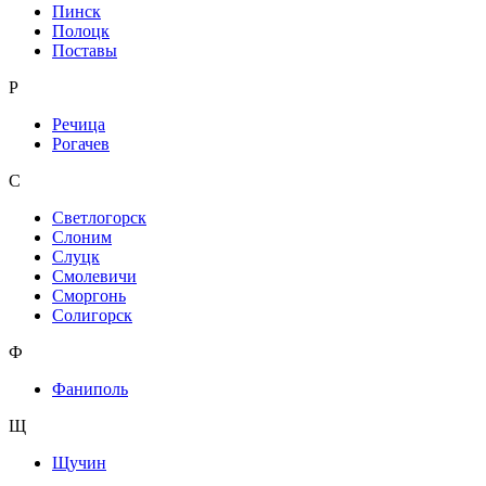
Пинск
Полоцк
Поставы
Р
Речица
Рогачев
С
Светлогорск
Слоним
Слуцк
Смолевичи
Сморгонь
Солигорск
Ф
Фаниполь
Щ
Щучин