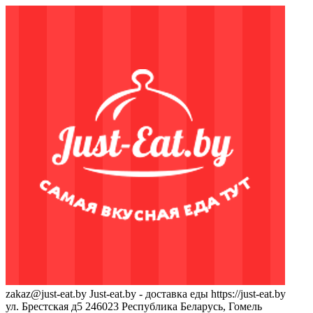
zakaz@just-eat.by
Just-eat.by - доставка еды
https://just-eat.by
ул. Брестская д5
246023
Республика Беларусь, Гомель