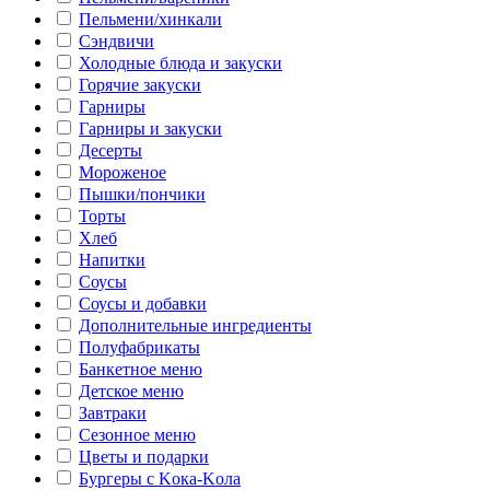
Пельмени/хинкали
Сэндвичи
Холодные блюда и закуски
Горячие закуски
Гарниры
Гарниры и закуски
Десерты
Мороженое
Пышки/пончики
Торты
Хлеб
Напитки
Соусы
Соусы и добавки
Дополнительные ингредиенты
Полуфабрикаты
Банкетное меню
Детское меню
Завтраки
Сезонное меню
Цветы и подарки
Бургеры с Kока-Kола