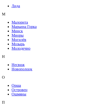
Лида
М
Малорита
Марьина Горка
Минск
Миоры
Могилёв
Мозырь
Молодечно
Н
Несвиж
Новополоцк
О
Орша
Островец
Ошмяны
П