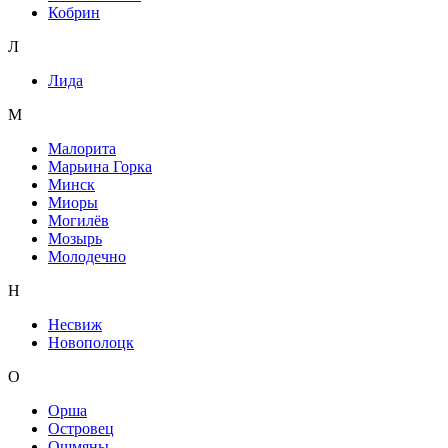
Кобрин
Л
Лида
М
Малорита
Марьина Горка
Минск
Миоры
Могилёв
Мозырь
Молодечно
Н
Несвиж
Новополоцк
О
Орша
Островец
Ошмяны