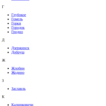
Г
Глубокое
Гомель
Горки
Городок
Гродно
Д
Дзержинск
Добруш
Ж
Жлобин
Жодино
З
Заславль
К
Калинковичи