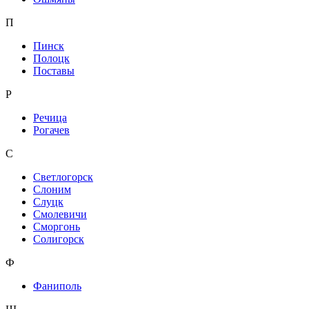
П
Пинск
Полоцк
Поставы
Р
Речица
Рогачев
С
Светлогорск
Слоним
Слуцк
Смолевичи
Сморгонь
Солигорск
Ф
Фаниполь