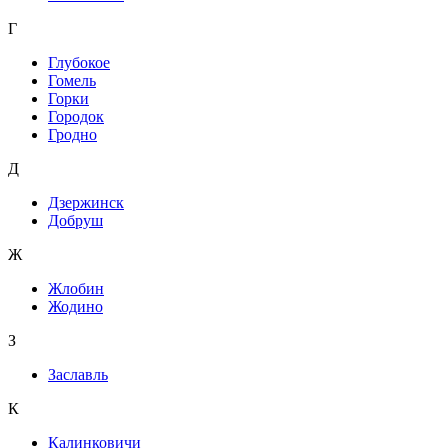
Г
Глубокое
Гомель
Горки
Городок
Гродно
Д
Дзержинск
Добруш
Ж
Жлобин
Жодино
З
Заславль
К
Калинковичи