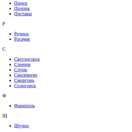
Пинск
Полоцк
Поставы
Р
Речица
Рогачев
С
Светлогорск
Слоним
Слуцк
Смолевичи
Сморгонь
Солигорск
Ф
Фаниполь
Щ
Щучин