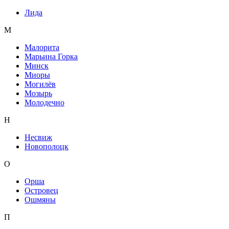
Лида
М
Малорита
Марьина Горка
Минск
Миоры
Могилёв
Мозырь
Молодечно
Н
Несвиж
Новополоцк
О
Орша
Островец
Ошмяны
П