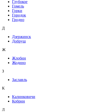
Глубокое
Гомель
Горки
Городок
Гродно
Д
Дзержинск
Добруш
Ж
Жлобин
Жодино
З
Заславль
К
Калинковичи
Кобрин
Л