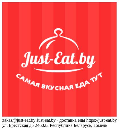
zakaz@just-eat.by
Just-eat.by - доставка еды
https://just-eat.by
ул. Брестская д5
246023
Республика Беларусь, Гомель