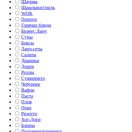
Шаурма
Шашлыки/гриль
WOK
Пироги
Горячие блюда
Бизнес Ланч
Супы
Боксы
Ланч-сеты
Салаты
Драники
Донер
Роллы
Суширрито
Чебуреки
Вафли
Паста
Плов
Поке
Ризотто
Хот-Доги
Блины
Пельмени/вареники