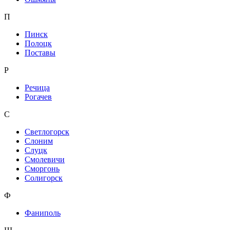
П
Пинск
Полоцк
Поставы
Р
Речица
Рогачев
С
Светлогорск
Слоним
Слуцк
Смолевичи
Сморгонь
Солигорск
Ф
Фаниполь