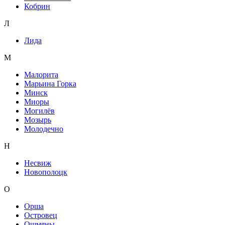
Кобрин
Л
Лида
М
Малорита
Марьина Горка
Минск
Миоры
Могилёв
Мозырь
Молодечно
Н
Несвиж
Новополоцк
О
Орша
Островец
Ошмяны