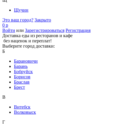
Щ
Щучин
Это ваш город?
Закрыто
0 р
Войти
или
Зарегистрироваться
Регистрация
Доставка еды из ресторанов и кафе
без наценок и переплат!
Выберите город доставки:
Б
Барановичи
Барань
Бобруйск
Борисов
Браслав
Брест
В
Витебск
Волковыск
Г