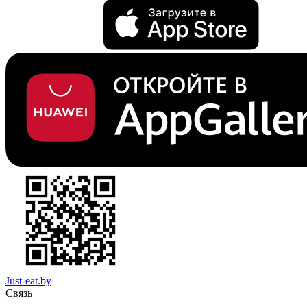
Just-eat.by
Связь