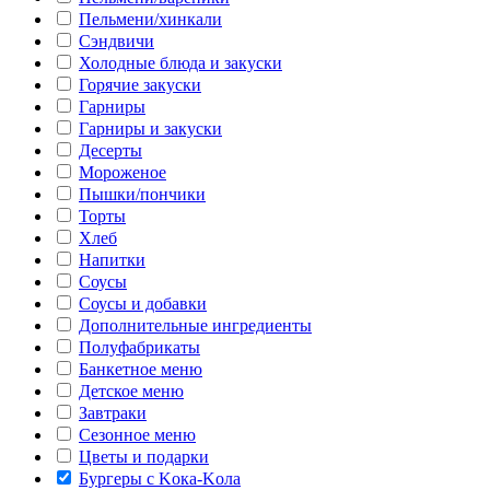
Пельмени/хинкали
Сэндвичи
Холодные блюда и закуски
Горячие закуски
Гарниры
Гарниры и закуски
Десерты
Мороженое
Пышки/пончики
Торты
Хлеб
Напитки
Соусы
Соусы и добавки
Дополнительные ингредиенты
Полуфабрикаты
Банкетное меню
Детское меню
Завтраки
Сезонное меню
Цветы и подарки
Бургеры с Kока-Kола