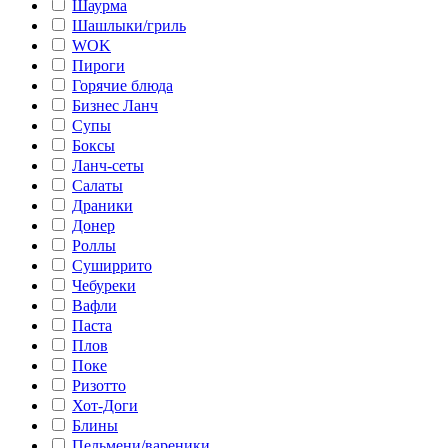
Шаурма
Шашлыки/гриль
WOK
Пироги
Горячие блюда
Бизнес Ланч
Супы
Боксы
Ланч-сеты
Салаты
Драники
Донер
Роллы
Суширрито
Чебуреки
Вафли
Паста
Плов
Поке
Ризотто
Хот-Доги
Блины
Пельмени/вареники