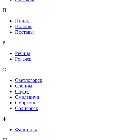
П
Пинск
Полоцк
Поставы
Р
Речица
Рогачев
С
Светлогорск
Слоним
Слуцк
Смолевичи
Сморгонь
Солигорск
Ф
Фаниполь