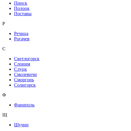
Пинск
Полоцк
Поставы
Р
Речица
Рогачев
С
Светлогорск
Слоним
Слуцк
Смолевичи
Сморгонь
Солигорск
Ф
Фаниполь
Щ
Щучин