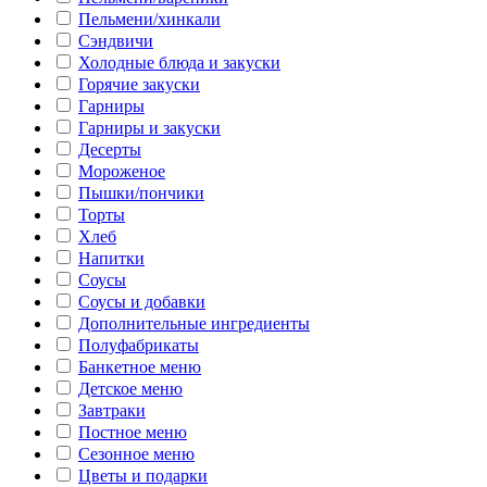
Пельмени/хинкали
Сэндвичи
Холодные блюда и закуски
Горячие закуски
Гарниры
Гарниры и закуски
Десерты
Мороженое
Пышки/пончики
Торты
Хлеб
Напитки
Соусы
Соусы и добавки
Дополнительные ингредиенты
Полуфабрикаты
Банкетное меню
Детское меню
Завтраки
Постное меню
Сезонное меню
Цветы и подарки