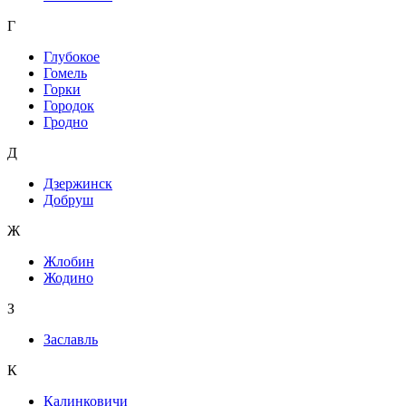
Г
Глубокое
Гомель
Горки
Городок
Гродно
Д
Дзержинск
Добруш
Ж
Жлобин
Жодино
З
Заславль
К
Калинковичи