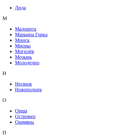
Лида
М
Малорита
Марьина Горка
Минск
Миоры
Могилёв
Мозырь
Молодечно
Н
Несвиж
Новополоцк
О
Орша
Островец
Ошмяны
П