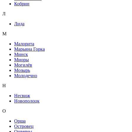
Кобрин
Л
Лида
М
Малорита
Марьина Горка
Минск
Миоры
Могилёв
Мозырь
Молодечно
Н
Несвиж
Новополоцк
О
Орша
Островец
Ошмяны