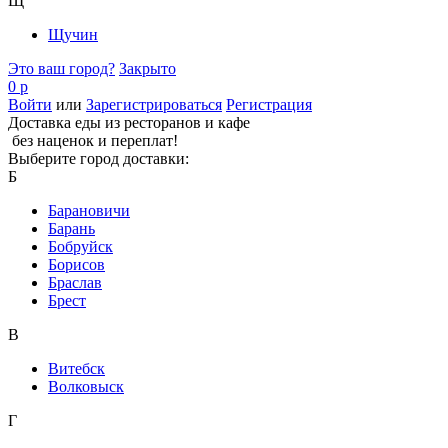
Щ
Щучин
Это ваш город?
Закрыто
0 р
Войти
или
Зарегистрироваться
Регистрация
Доставка еды из ресторанов и кафе
без наценок и переплат!
Выберите город доставки:
Б
Барановичи
Барань
Бобруйск
Борисов
Браслав
Брест
В
Витебск
Волковыск
Г