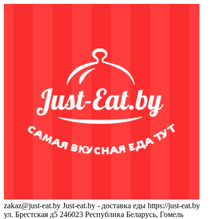
zakaz@just-eat.by
Just-eat.by - доставка еды
https://just-eat.by
ул. Брестская д5
246023
Республика Беларусь, Гомель