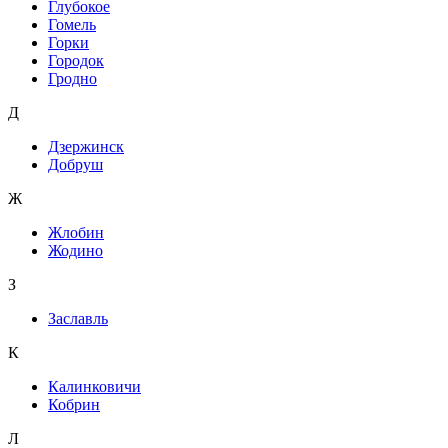
Глубокое
Гомель
Горки
Городок
Гродно
Д
Дзержинск
Добруш
Ж
Жлобин
Жодино
З
Заславль
К
Калинковичи
Кобрин
Л