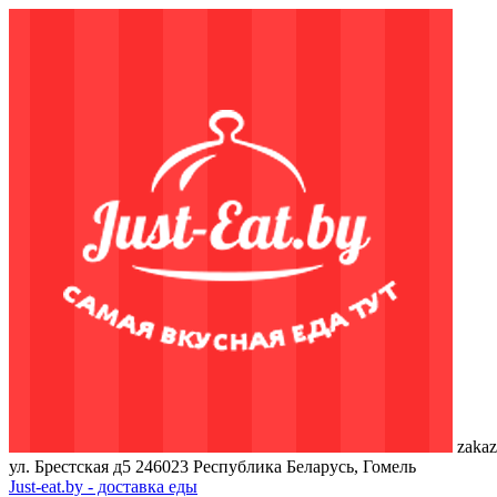
zakaz
ул. Брестская д5
246023
Республика Беларусь, Гомель
Just-eat.by - доставка еды