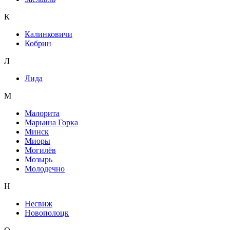
К
Калинковичи
Кобрин
Л
Лида
М
Малорита
Марьина Горка
Минск
Миоры
Могилёв
Мозырь
Молодечно
Н
Несвиж
Новополоцк