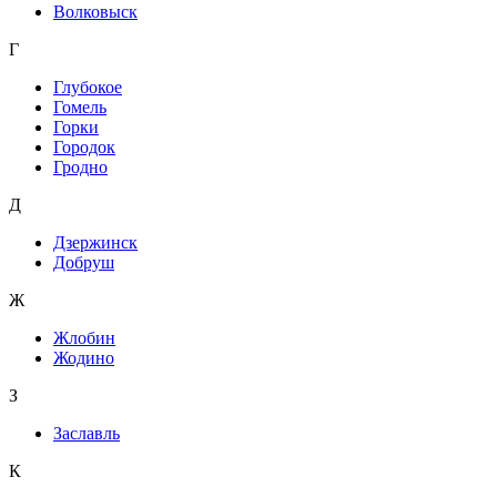
Волковыск
Г
Глубокое
Гомель
Горки
Городок
Гродно
Д
Дзержинск
Добруш
Ж
Жлобин
Жодино
З
Заславль
К