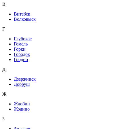
В
Витебск
Волковыск
Г
Глубокое
Гомель
Горки
Городок
Гродно
Д
Дзержинск
Добруш
Ж
Жлобин
Жодино
З
Заславль