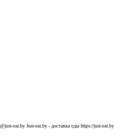
@just-eat.by
Just-eat.by - доставка еды
https://just-eat.by