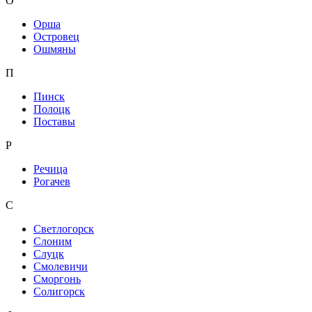
О
Орша
Островец
Ошмяны
П
Пинск
Полоцк
Поставы
Р
Речица
Рогачев
С
Светлогорск
Слоним
Слуцк
Смолевичи
Сморгонь
Солигорск