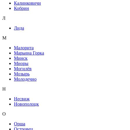
Калинковичи
Кобрин
Л
Лида
М
Малорита
Марьина Горка
Минск
Миоры
Могилёв
Мозырь
Молодечно
Н
Несвиж
Новополоцк
О
Орша
Островец