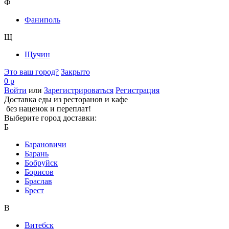
Ф
Фаниполь
Щ
Щучин
Это ваш город?
Закрыто
0 р
Войти
или
Зарегистрироваться
Регистрация
Доставка еды из ресторанов и кафе
без наценок и переплат!
Выберите город доставки:
Б
Барановичи
Барань
Бобруйск
Борисов
Браслав
Брест
В
Витебск