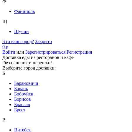
Ф
Фаниполь
Щ
Щучин
Это ваш город?
Закрыто
0 р
Войти
или
Зарегистрироваться
Регистрация
Доставка еды из ресторанов и кафе
без наценок и переплат!
Выберите город доставки:
Б
Барановичи
Барань
Бобруйск
Борисов
Браслав
Брест
В
Витебск