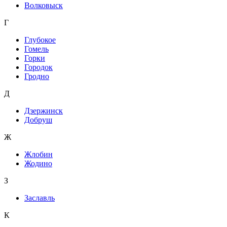
Волковыск
Г
Глубокое
Гомель
Горки
Городок
Гродно
Д
Дзержинск
Добруш
Ж
Жлобин
Жодино
З
Заславль
К