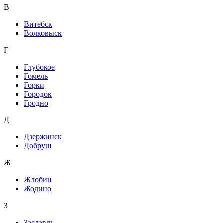
В
Витебск
Волковыск
Г
Глубокое
Гомель
Горки
Городок
Гродно
Д
Дзержинск
Добруш
Ж
Жлобин
Жодино
З
Заславль