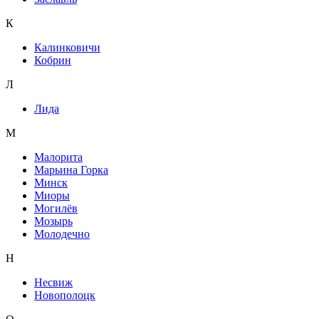
К
Калинковичи
Кобрин
Л
Лида
М
Малорита
Марьина Горка
Минск
Миоры
Могилёв
Мозырь
Молодечно
Н
Несвиж
Новополоцк