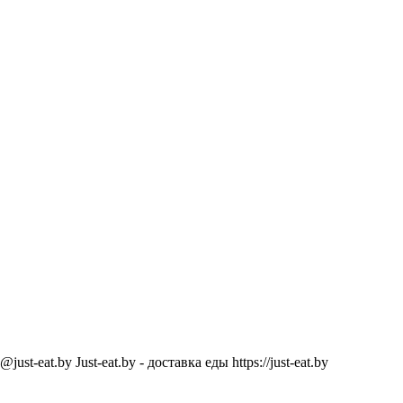
@just-eat.by
Just-eat.by - доставка еды
https://just-eat.by