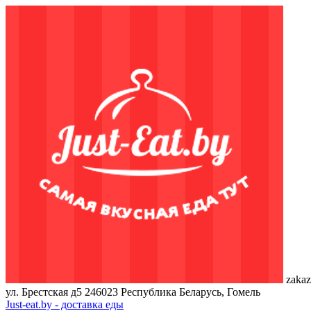
zakaz
ул. Брестская д5
246023
Республика Беларусь, Гомель
Just-eat.by - доставка еды