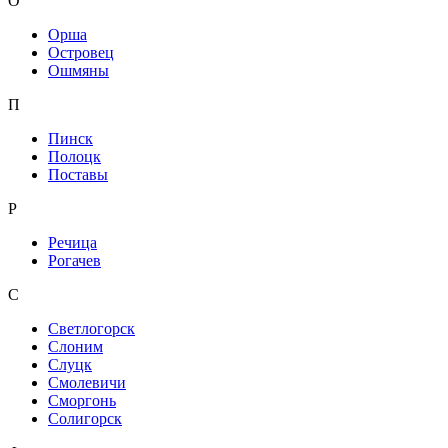
О
Орша
Островец
Ошмяны
П
Пинск
Полоцк
Поставы
Р
Речица
Рогачев
С
Светлогорск
Слоним
Слуцк
Смолевичи
Сморгонь
Солигорск