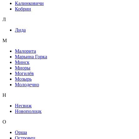
Калинковичи
Кобрин
Л
Лида
М
Малорита
Марьина Горка
Минск
Миоры
Могилёв
Мозырь
Молодечно
Н
Несвиж
Новополоцк
О
Орша
Островец